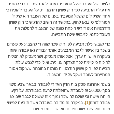
כלשהו של העובד שעל המעביד נאסר להתחשב בו. כדי להוכיח
את עילת התביעה לפי חוק שוויון הזדמנויות, על העובד להוכיח כי
אחד השיקולים ששקל המעביד בעניינו של העובד הוא שיקול
אסור לפי ס' 2(א) לחוק. בהקשר זה חשוב להדגיש כי חוק שוויון
הזדמנויות אינו דורש הוכחת כוונה של המעביד להפלות את
העובד כתנאי לגיבוש עילת התביעה.
כדי לגבש עילת תביעה לפי חוק שכר שווה די להצביע על פערים
בשכר בין אישה לגבר המבצעים אותה עבודה (או עבודה שווה
בעיקרה או שוות ערך), אצל אותו מעסיק, ושהמעסיק לא הצליח
להוכיח כי קיימת לכך הצדקה עניינית; ואילו כדי לגבש עילת
תביעה לפי חוק שוויון הזדמנויות מותנה בהוכחה ששיקול אסור
המתייחס לעובד נשקל על ידי המעביד.
בשנה אחרונה פסק בית הדין האזורי לעבודה בבאר שבע פיצוי
בסך 50,000 ₪ לעובדת שהופלתה לרעה בעבודתה, על רקע
היותה אישה וכי שולם לה שכר נמוך מזה ששולם לגבר שביצע
עבודה דומה
[1]
. במקרה זה מדובר בעובדת אשר תובעת לפיצוי
מכוח חוק שכר שווה ומכוח חוק שוויון הזדמנויות.