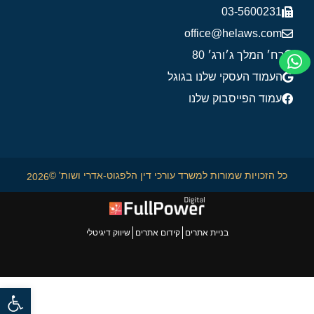
03-5600231
office@helaws.com
רח׳ המלך ג׳ורג׳ 80
העמוד העסקי שלנו בגוגל
עמוד הפייסבוק שלנו
כל הזכויות שמורות למשרד עורכי דין הלפגוט-אדרי ושות' ©
2026
בניית אתרים
קידום אתרים
שיווק דיגיטלי
פתח סרגל