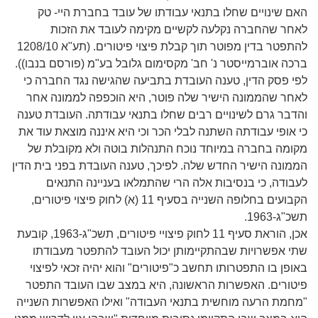
האם שינויים שחלו בתנאי עבודתו של עובד בחברת היי- טק
לאחר שהחברה נקלעה לקשיים מקימה לעובד את הזכות
להתפטר בדין מפוטר תוך קבלת פיצוי פיטורים. (תע"א 1208/10
ברכה אוברמייסטר נ' חב' מקסימום גלובל בע"מ (פורסם בנבו)).
לפי פסק הדין, טענה העובדת בתביעה שהגישה נגד החברה כי
לאחר שהממונה הישיר שלה פוטר, היא הוכפפה לממונה אחר
והדבר גרם לשינויים רבים שחלו בתנאי עבודתה. העובדת טענה
כי אופי עבודתה השתנה לבלי הכר וכי היא איננה מוצאת עוד את
מקומה בחברה במיוחד נוכח התנהלות בוטה ולא מקובלת של
הממונה הישיר החדש שלה. לפיכך, טענה העובדת בפני בית הדין
לעבודה, כי בנסיבות אלה הרי שהתמלאו בעניינה התנאים
הקבועים בחלופה השנייה בסעיף 11 (א) לחוק פיצוי פיטורים,
תשכ"ג-1963.
אכן, הוראת סעיף 11 לחוק פיצויי פיטורים, תשכ"ג-1963, קובעת
שתי אפשרויות שבהתקיימותן יכול העובד להתפטר מעבודתו
באופן בו התפטרותו תחשב כ"פיטורים" והוא יהיה זכאי לפיצוי
פיטורים. האפשרות הראשונה, היא במצב שבו העובד התפטר
"מחמת הרעה מוחשית בתנאי העבודה" ואילו האפשרות השנייה