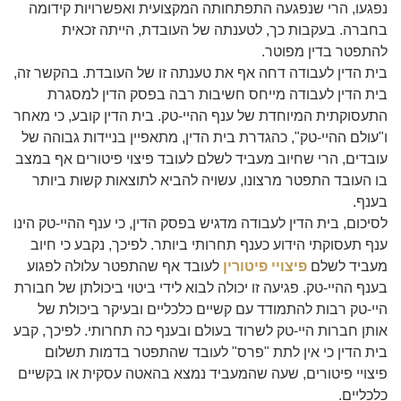
נפגעו, הרי שנפגעה התפתחותה המקצועית ואפשרויות קידומה
בחברה. בעקבות כך, לטענתה של העובדת, הייתה זכאית
להתפטר בדין מפוטר.
בית הדין לעבודה דחה אף את טענתה זו של העובדת. בהקשר זה,
בית הדין לעבודה מייחס חשיבות רבה בפסק הדין למסגרת
התעסוקתית המיוחדת של ענף ההיי-טק. בית הדין קובע, כי מאחר
ו"עולם ההיי-טק", כהגדרת בית הדין, מתאפיין בניידות גבוהה של
עובדים, הרי שחיוב מעביד לשלם לעובד פיצוי פיטורים אף במצב
בו העובד התפטר מרצונו, עשויה להביא לתוצאות קשות ביותר
בענף.
לסיכום, בית הדין לעבודה מדגיש בפסק הדין, כי ענף ההיי-טק הינו
ענף תעסוקתי הידוע כענף תחרותי ביותר. לפיכך, נקבע כי חיוב
מעביד לשלם
פיצויי פיטורין
לעובד אף שהתפטר עלולה לפגוע
בענף ההיי-טק. פגיעה זו יכולה לבוא לידי ביטוי ביכולתן של חבורת
היי-טק רבות להתמודד עם קשיים כלכליים ובעיקר ביכולת של
אותן חברות היי-טק לשרוד בעולם ובענף כה תחרותי. לפיכך, קבע
בית הדין כי אין לתת "פרס" לעובד שהתפטר בדמות תשלום
פיצויי פיטורים, שעה שהמעביד נמצא בהאטה עסקית או בקשיים
כלכליים.