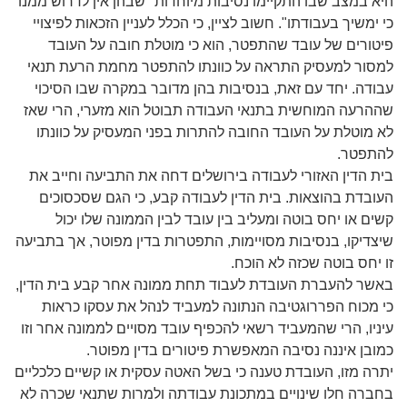
היא במצב שבו התקיימו נסיבות מיוחדות "שבהן אין לדרוש ממנו
כי ימשיך בעבודתו". חשוב לציין, כי הכלל לעניין הזכאות לפיצויי
פיטורים של עובד שהתפטר, הוא כי מוטלת חובה על העובד
למסור למעסיק התראה על כוונתו להתפטר מחמת הרעת תנאי
עבודה. יחד עם זאת, בנסיבות בהן מדובר במקרה שבו הסיכוי
שההרעה המוחשית בתנאי העבודה תבוטל הוא מזערי, הרי שאז
לא מוטלת על העובד החובה להתרות בפני המעסיק על כוונתו
להתפטר.
בית הדין האזורי לעבודה בירושלים דחה את התביעה וחייב את
העובדת בהוצאות. בית הדין לעבודה קבע, כי הגם שסכסוכים
קשים או יחס בוטה ומעליב בין עובד לבין הממונה שלו יכול
שיצדיקו, בנסיבות מסויימות, התפטרות בדין מפוטר, אך בתביעה
זו יחס בוטה שכזה לא הוכח.
באשר להעברת העובדת לעבוד תחת ממונה אחר קבע בית הדין,
כי מכוח הפררוגטיבה הנתונה למעביד לנהל את עסקו כראות
עיניו, הרי שהמעביד רשאי להכפיף עובד מסויים לממונה אחר וזו
כמובן איננה נסיבה המאפשרת פיטורים בדין מפוטר.
יתרה מזו, העובדת טענה כי בשל האטה עסקית או קשיים כלכליים
בחברה חלו שינויים במתכונת עבודתה ולמרות שתנאי שכרה לא