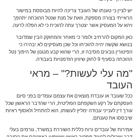
יש לציין כי טענתו של העובד צריכה להיות מבוססת במישור
הראייתי בצורה מספקת, וזאת על מנת שנטל ההוכחה יתהפך
ויהא על המעסיק אשר יצטרך עתה להוכיח כי לא הפלה לרעה.
כאן המקום להרחיב ולומר כי מאחר והמחוקק הבין שמדובר
בנושא שקשה יהיה להוכיחו וכל שכן מעסיקים לא יבהירו כי
הפיטורין נובעים מסיבה זו, הרי שהוא קבע מנגנון של היפוך נטל
ההוכחה בסעיף 9 לחוק שיוויון הזדמנויות בעבודה.
"מה עלי לעשות?" – מראי
העובד
ככל שעובד או עובדת מוצאים את עצמם עומדים בפני סיום
העסקתם על רקע השקפתם הפוליטית, הרי שהדבר הראשון שכל
עורך דין לענייני עבודה ימליץ לעשותו, הוא להתחיל ולאסוף ראיות
שיבססו את טענתם.
אמירות של עובדים ורוח כללית השוררת במשרד, גורמים בעלי
דבר שיכולים להעיד ממקור ראשון וששמעו באוזניהם את הסיבה