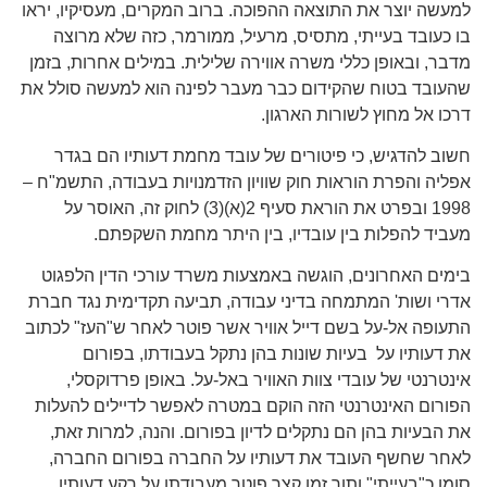
למעשה יוצר את התוצאה ההפוכה. ברוב המקרים, מעסיקיו, יראו
בו כעובד בעייתי, מתסיס, מרעיל, ממורמר, כזה שלא מרוצה
מדבר, ובאופן כללי משרה אווירה שלילית. במילים אחרות, בזמן
שהעובד בטוח שהקידום כבר מעבר לפינה הוא למעשה סולל את
דרכו אל מחוץ לשורות הארגון.
חשוב להדגיש, כי פיטורים של עובד מחמת דעותיו הם בגדר
אפליה והפרת הוראות חוק שוויון הזדמנויות בעבודה, התשמ"ח –
1998 ובפרט את הוראת סעיף 2(א)(3) לחוק זה, האוסר על
מעביד להפלות בין עובדיו, בין היתר מחמת השקפתם.
בימים האחרונים, הוגשה באמצעות משרד עורכי הדין הלפגוט
אדרי ושות' המתמחה בדיני עבודה, תביעה תקדימית נגד חברת
התעופה אל-על בשם דייל אוויר אשר פוטר לאחר ש"העז" לכתוב
את דעותיו על בעיות שונות בהן נתקל בעבודתו, בפורום
אינטרנטי של עובדי צוות האוויר באל-על. באופן פרדוקסלי,
הפורום האינטרנטי הזה הוקם במטרה לאפשר לדיילים להעלות
את הבעיות בהן הם נתקלים לדיון בפורום. והנה, למרות זאת,
לאחר שחשף העובד את דעותיו על החברה בפורום החברה,
סומן כ"בעייתי" ותוך זמן קצר פוטר מעבודתו על רקע דעותיו