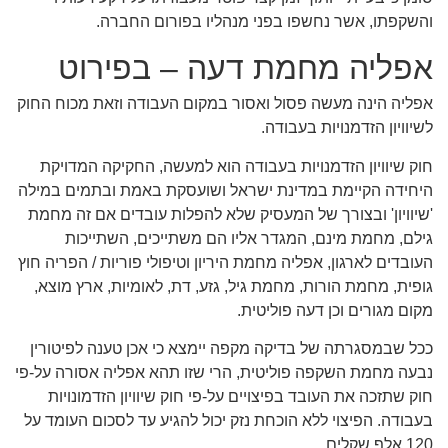
והשקפתו, אשר נחשפו בפני מנהליו בפורום החברה.
אפליה מחמת דעה – בפירוט
אפליה הינה מעשה פסול ואסור במקום העבודה וזאת מכוח החוק
לשיוויון הזדמנויות בעבודה.
חוק שיוויון הזדמנויות בעבודה הוא למעשה, החקיקה המדויקת
היחידה הקיימת במדינת ישראל ושועסקת באמת ובתמים במילה
'שיוויון' ובצורך של המעסיק שלא להפלות עובדים אם זה מחמת
גילם, מחמת מינם, המגדר אליו הם משתייכים, השתייכות
העובדים לארגון, אפליה מחמת היריון וטיפולי פוריות / הפריה חוץ
גופית, מחמת הורות, מחמת גיל, גזע, דת, לאומיות, ארץ מוצא,
מקום מגורים וכן דעה פוליטית.
ככל שבמסגרתה של בדיקה מקפה יימצא כי אכן טענה לפיטורין
נבעה מחמת השקפה פוליטית, הרי שזו תהא אפליה אסורה על-פי
חוק שתזכה את העובד בפיצויים על-פי חוק שיוויון הזדמונויות
בעבודה. הפיצוי ללא הוכחת נזק יכול להגיע עד לסכום העומד על
120 אלף שקלים.