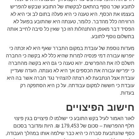
לתובע שכר נוסף בהתאם לבקשתו של התובע שבקש להפריש
בעצמו את הכסף. היא טענה כי היא פעלה בתום לב וכי היא לא
הרוויחה כלל מהדבר. כלומר, טענתה היא שהתובע בפועל לא
הפסיד דבר מאופן ההתנהלות הזו כך שאין כל סיבה לחייב אותה
בתשלום נוסף לתובע.
מעדות נוספת של עובדת במקום התברר שאף היא לא זכתה כי
יופרשו עבורה דמי פנסיה למרות שהיא כלל לא בקשה כי החברה
תשלם לה את ההפרשים. יהא טענה כי גם היא בקשה מהחברה
כי יפרישו עבורה את הכספים אך היא לא נענתה. העדה שעדיין
עובדת אצל הנתבעת לא רצתה להצהיר נגד חברה אשר בה היא
עובדת כי חששה למקום עבודתה. על כן היא הסתפקה רק
בעדות.
חישוב הפיצויים
לאור האמור לעיל בקש התובע כי ישולמו לו פיצויים בגין פיצוי
חלף ההפרשות – סכום של 179,453 ₪. היות ומדובר בסכום
כסף שהנתבעת סברה כי היא כבר שילמה אותו במהלך העבודה,