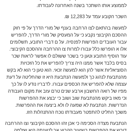
לממוצע אותו השתכר בשנה האחרונה לעבודתו.
השכר הקובע עמד על 12,283 ₪.
למעשה בהתאם לצו הרחבה בענף של מורי הדרך על פי חוק
ההסכם הקיבוצי נקבע כי על המעסיק של מורי הדרך, להפריש
עבור העובדים הפרשות לפנסיה. על ם דברי התובע, תשלומים
אלו א הופרשו כלל עבורו למרות צו ההרחבה וההסכם הקיבוצי.
עוד הוסיף התובע וטען כי בשכר ששולם לו אפשר לראות שכר
בסיס בלבד אשר ממנו היה צריך להפריש את כל הזכויות
הסוציאליות אשר להן הוא למעשה זכאי. הוא טען כי הוא לא בקש
מהנתבעת לנהוג כך ולמעשה הנתבעת היא זו שהחליטה על דעת
עצמה שלא להפריש את הכספים עבורו. לדבריו נודע לו על כך
מפיו של רואה החשבון ארבע שנים טרם עזב את מקום העבודה
וכי מאז ביקש מהנתבעת שוב ושוב כי יבצע את ההפרשות
הנדרשות. הנתבעת לא שמעה לו ולא ביצעה את ההפרשות.
משכך החליט להתפטר מעבודתו נוכח ההתנהלות הזו.
הנתבעת מצדה הסכימה כי אכן זהו ההסכם הקיבוצי וצו ההרחבה
דורש את ההפרשות בשיעור הקבוע אך לטענתה היא שילמה