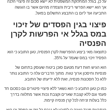
על כן, בגלל המחלוקת המשפטית לא יישא סכום זה פיצויי הלנה
אך הוא יישא הפרשי ריבית והצמדה מהיום אשר בו הוגשה
התביעה ועד ליום בו התבצע התשלום בפועל.
פיצוי בגין הפסדים של זיכוי
במס בגלל אי הפרשות לקרן
הפנסיה
כתוצאה מאי ביצוע ההפרשות לקרן הפנסיה, טען התובע כי הוא
הפסיד זיכוי במס שעמד על 35%.
הוא הגיש חוות דעת מטעם סוכן ביטוח שעוסק בתחום של
פנסיות וחיסכון ארוך טווח. מתוך הדברים עלה כי התובע נותר
ללא כל חסכונות פנסיה, זאת ללא ידיעתו של התובע.
כמו כן טען התובע כי הוא נשאר ללא פיצויי פיטורים גם כסכום חד
פעמי וגם ללא קצבת שארים וקצבת נכות אשר מתלווה בדרך
כלל בעלות זניחה לכל קרן פנסיה קיימת.
הנתבעת מנגד טענה כי לתובע לא נגרם כל נזק או הפסד וכי הוא