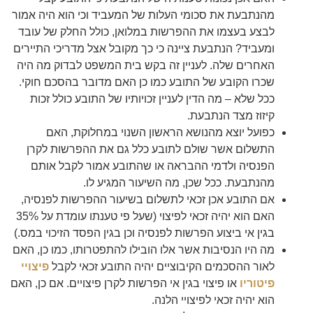
מהנתבעת את סכומי העלות של המעביד וכי הוא היה אמור
לבצע בעצמו את ההפרשות במלואן, כולל החלק של עובד
ומעביד? הנתבעת ציינה כי כך מקובל אצל מדריכי התיירים
האחרים שלה. לעניין זה בקש בית המשפט לבדוק מה היה
שכרו הקובע של התובע כמו כן האם מדובר בהסכם חוקי.
ככל שלא – מה הדין לעניין זכויותיו של התובע כולל זכות
קיזוז מצד הנתבעת.
כפועל יוצא מהנושא הראשון השנוי במחלוקת, האם
התשלום אשר שולם לתובע כלל גם את ההפרשות לקרן
הפנסיה ולדמי ההבראה או שהתובע אמור לקבל אותם
מהנתבעת. ככל שכן, מה השיעור המגיע לו.
אם התובע אכן זכאי לתשלום בשיעור ההפרשות לפנסיה,
האם הוא יהיה זכאי לפיצוי (שעל פי טענתו עומדת על 35%
בגין אי ביצוע הפרשות לפנסיה וכן בגין הפסד הזיכוי במס.)
מה היו הנסיבות אשר אלו הובילו להתפטרותו, כמו כן, האם
לאור ההסכמים הקיבוציים יהיה התובע זכאי לקבל
פיצויי
פיטוריו
או פיצוי בגין אי הפרשות לקרן פיצויים. אם כן, האם
הוא יהיה זכאי לפיצויי הלנה.