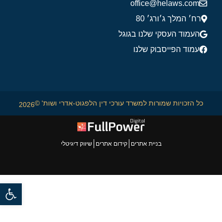
office@helaws.com
רח׳ המלך ג׳ורג׳ 80
העמוד העסקי שלנו בגוגל
עמוד הפייסבוק שלנו
כל הזכויות שמורות למשרד עורכי דין הלפגוט-אדרי ושות' ©
2026
בניית אתרים
קידום אתרים
שיווק דיגיטלי
פתח סרגל