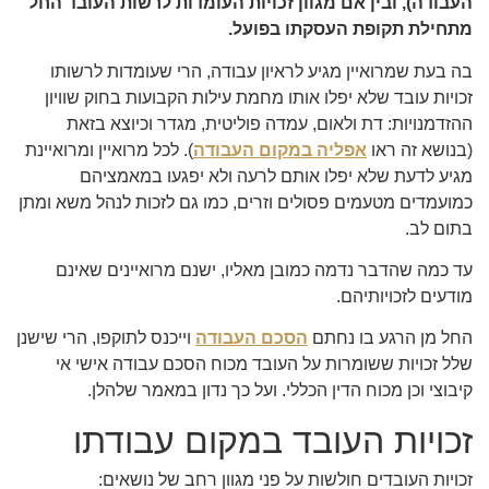
העבודה), ובין אם מגוון זכויות העומדות לרשות העובד החל
מתחילת תקופת העסקתו בפועל.
בה בעת שמרואיין מגיע לראיון עבודה, הרי שעומדות לרשותו
זכויות עובד שלא יפלו אותו מחמת עילות הקבועות בחוק שוויון
ההזדמנויות: דת ולאום, עמדה פוליטית, מגדר וכיוצא בזאת
(בנושא זה ראו
אפליה במקום העבודה
). לכל מרואיין ומרואיינת
מגיע לדעת שלא יפלו אותם לרעה ולא יפגעו במאמציהם
כמועמדים מטעמים פסולים וזרים, כמו גם לזכות לנהל משא ומתן
בתום לב.
עד כמה שהדבר נדמה כמובן מאליו, ישנם מרואיינים שאינם
מודעים לזכויותיהם.
החל מן הרגע בו נחתם
הסכם העבודה
וייכנס לתוקפו, הרי שישנן
שלל זכויות ששומרות על העובד מכוח הסכם עבודה אישי אי
קיבוצי וכן מכוח הדין הכללי. ועל כך נדון במאמר שלהלן.
זכויות העובד במקום עבודתו
זכויות העובדים חולשות על פני מגוון רחב של נושאים: